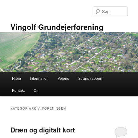
Fortsæt
Fortsæt
til
til
Søg
primært
sekundært
indhold
indhold
Vingolf Grundejerforening
Hovedmenu
Hjem
Information
Vejene
Strandtrappen
Kontakt
Om
KATEGORIARKIV:
FORENINGEN
Dræn og digitalt kort