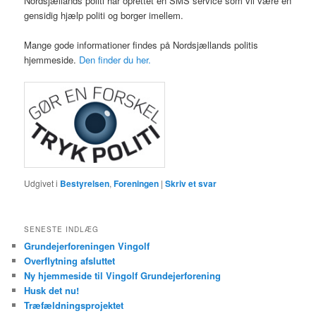
Nordsjællands politi har oprettet en SMS service som vil være en
gensidig hjælp politi og borger imellem.
Mange gode informationer findes på Nordsjællands politis
hjemmeside.
Den finder du her.
Udgivet i
Bestyrelsen
,
Foreningen
|
Skriv et svar
SENESTE INDLÆG
Grundejerforeningen Vingolf
Overflytning afsluttet
Ny hjemmeside til Vingolf Grundejerforening
Husk det nu!
Træfældningsprojektet