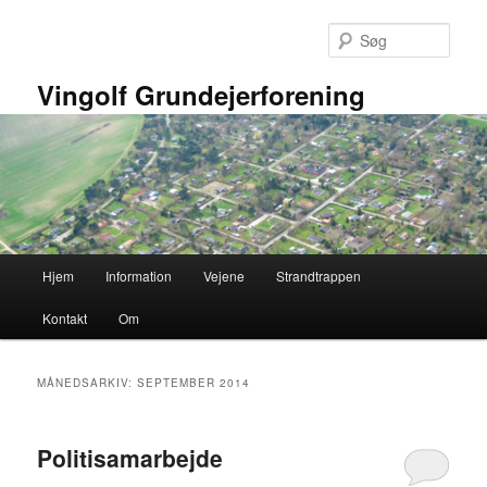
Fortsæt
Fortsæt
til
til
Søg
primært
sekundært
indhold
indhold
Vingolf Grundejerforening
Hovedmenu
Hjem
Information
Vejene
Strandtrappen
Kontakt
Om
MÅNEDSARKIV:
SEPTEMBER 2014
Politisamarbejde