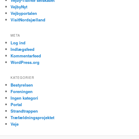
Vejby-Tibirke selskabet
VejbyNyt
Vejbyportalen
VisitNordsjælland
META
Log ind
Indlægsfeed
Kommentarfeed
WordPress.org
KATEGORIER
Bestyrelsen
Foreningen
Ingen kategori
Portal
Strandtrappen
Træfældningsprojektet
Veje