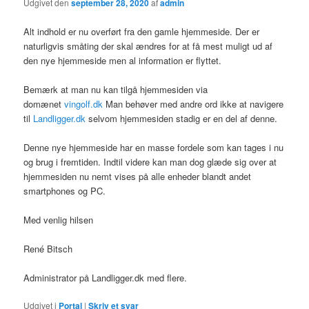
Udgivet den
september 28, 2020
af
admin
Alt indhold er nu overført fra den gamle hjemmeside. Der er
naturligvis småting der skal ændres for at få mest muligt ud af
den nye hjemmeside men al information er flyttet.
Bemærk at man nu kan tilgå hjemmesiden via
domænet
vingolf.dk
Man behøver med andre ord ikke at navigere
til
Landligger.dk
selvom hjemmesiden stadig er en del af denne.
Denne nye hjemmeside har en masse fordele som kan tages i nu
og brug i fremtiden. Indtil videre kan man dog glæde sig over at
hjemmesiden nu nemt vises på alle enheder blandt andet
smartphones og PC.
Med venlig hilsen
René Bitsch
Administrator på Landligger.dk med flere.
Udgivet i
Portal
|
Skriv et svar